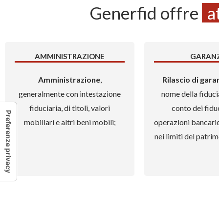
Generfid offre
a
AMMINISTRAZIONE
GARANZ
Amministrazione
,
Ril
ascio
di
ga
ra
generalmente con intestazione
nome della fiduci
fiduciaria, di titoli, valori
conto dei fiduc
mobiliari e altri beni mobili;
operazioni bancarie 
nei limiti del patri