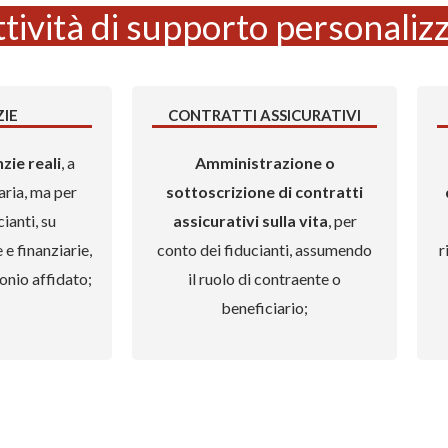
ttività di supporto personaliz
IE
CONTRATTI ASSICURATIVI
nzie
reali
, a
Amministrazione o
aria, ma per
sottoscrizione di contratti
ianti, su
assicurativi sulla vita
, per
e finanziarie,
conto dei fiducianti, assumendo
r
monio affidato;
il ruolo di contraente o
beneficiario;